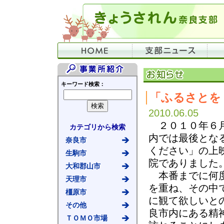
キーワード検索：
「ふるさとを
2010.06.05
２０１０年６月
カテゴリから検索
内では最後とな
奈良市
ください」の上
生駒市
院でありました
大和郡山市
本番までに何度
天理市
を重ね、その中
橿原市
に観て欲しいと
その他
良市内にある精
ＴＯＭＯ市場