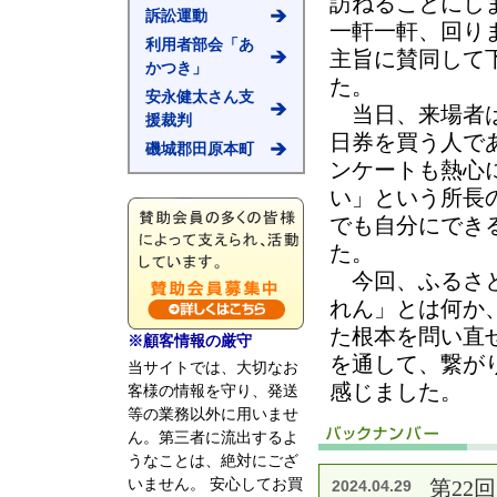
訪ねることにし
訴訟運動
一軒一軒、回り
利用者部会「あ
主旨に賛同して
かつき」
た。
安永健太さん支
当日、来場者は
援裁判
日券を買う人で
磯城郡田原本町
ンケートも熱心
い」という所長
でも自分にでき
た。
今回、ふるさと
れん」とは何か
た根本を問い直
※顧客情報の厳守
を通して、繋が
当サイトでは、大切なお
感じました。
客様の情報を守り、発送
等の業務以外に用いませ
ん。第三者に流出するよ
うなことは、絶対にござ
いません。 安心してお買
第22
2024.04.29