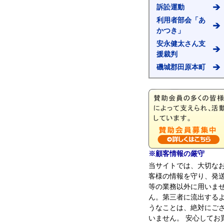
訴訟運動
利用者部会「あ
かつき」
安永健太さん支
援裁判
磯城郡田原本町
※顧客情報の厳守
当サイトでは、大切な
客様の情報を守り、発
等の業務以外に用いま
ん。第三者に流出する
うなことは、絶対にご
いません。 安心してお