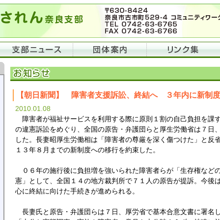
【朝日新聞】 障害者支援訴訟、終結へ ３年内に新制
2010.01.08
障害者が福祉サービスを利用する際に原則１割の自己負担を課す
の違憲訴訟をめぐり、全国の原告・弁護団らと厚生労働省は７日
した。長妻昭厚生労働相は「障害者の尊厳を深く傷つけた」と反
１３年８月までの新制度への移行を約束した。
０６年の施行後に負担増を強いられた障害者らが「生存権など
憲」として、全国１４の地方裁判所で７１人の原告が提訴。今後
心に終結に向けた手続きが進められる。
長妻氏と原告・弁護団らは７日、厚労省で基本合意文書に署名し