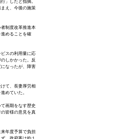
施行」したと指摘。
踏まえ、今後の施策
者制度改革推進本
を進めることを確
ビスの利用量に応
がのしかかった。反
度になったが、障害
けて、長妻厚労相
を進めていた。
て画期をなす歴史
者の皆様の意見を真
来年度予算で負担
れず、政府案は約１