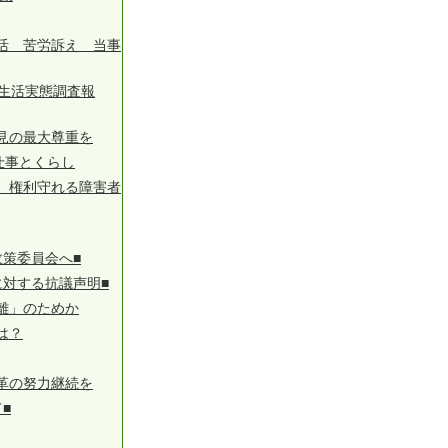
活 苦労訴え 当事
生活実態調査報
見の最大尊重を
仕事とくらし
 権利守れる障害者
策委員会へ■
対する抗議声明■
離」のためか
は？
革の努力継続を
■