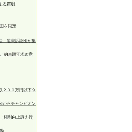
する声明
範囲を限定
法 違憲訴訟団が集
告、約束順守求め意
収２００万円以下９
関からチャンピオン
を 権利向上訴え行
行動