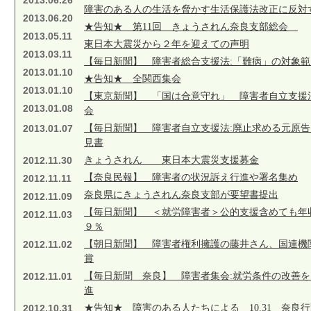
2013.06.26
障害のある人の生活を脅かす生活保護法改正に反対
2013.06.20
★告知★ 第11回 きょうされん奈良支部総会
2013.05.11
東日本大震災から２年を迎えての声明
2013.03.11
【毎日新聞】 障害者総合支援法:「難病」の対象
2013.01.10
★告知★ 全関西集会
2013.01.10
【東京新聞】 「国は合意守れ」 障害者自立支援
2013.01.08
会
2013.01.07
【毎日新聞】 障害者自立支援法:廃止求める元原
見書
2012.11.30
きょうされん 東日本大震災支援募金
【奈良民報】 障害者の状況訴え行進や署名集め
2012.11.11
奈良県にきょうされん奈良支部が要望書提出
2012.11.09
【毎日新聞】 ＜就労障害者＞公的支援含めても年
2012.11.03
９％
2012.11.02
【朝日新聞】 障害者権利擁護の藤井さん、国連機
賞
2012.11.01
【毎日新聞 奈良】 障害者集会:就労条件の改善
進
2012.10.31
★告知★ 障害のある人たちによる 10.31 奈良