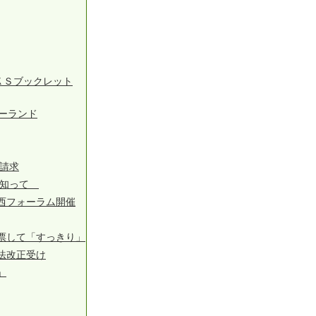
ＫＳブックレット
ーランド
請求
徴知って
西フォーラム開催
票して「すっきり」
法改正受け
」