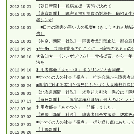
【朝日新聞】 難病支援 実態で決めて
2012.10.21
【東京新聞】 障害者福祉制度の対象外 病抱え生
2012.10.05
者シンポ
2012.10.01
■日本の障害の重い人の現実■（きょうされん地域
告）
2012.10.01
【神奈川新聞 社説】 障害者差別禁止法 部会意
●発刊● 共同作業所のむこうに −障害のある人の
2012.09.29
★告知★ 《シンポジウム》「骨格提言」から一年
2012.09.16
法を
2012.09.10
利用者部会「あかつき」ボウリング大会開催！
■すべての人の社会「視点」 推進会議から障害者政
2012.09.01
■障害に対する差別と偏見にもとづく大阪地裁判決に
2012.08.24
【北海道新聞 社説】 求刑超え判決 懲役は「隔
2012.08.01
【毎日新聞】 「障害者権利条約」最大のポイント
2012.07.13
利用者部会「あかつき」 開催しました。
2012.07.09
【神奈川新聞 社説】 障害者総合支援法 抜本改
2012.07.02
■すべての人の社会「視点」 折り返し点にあたって
2012.07.01
【山陽新聞】
2012.06.26