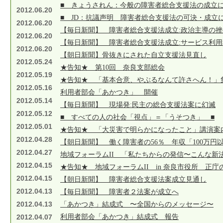
■ きょうされん：今般の障害者総合支援法の成立に
2012.06.20
■ JD：抗議声明 障害者総合支援法の可決・成立
2012.06.20
【毎日新聞】 障害者総合支援法成立:政治主導の
2012.06.20
【毎日新聞】 障害者総合支援法成立:サービス利
2012.06.20
【朝日新聞】骨抜きにされた自立支援法見直し
2012.05.24
★告知★ 第10回 奈良支部総会
2012.05.19
★告知★ 「基本合意、やぶるなんて許さへん！」
2012.05.16
利用者部会「あかつき」 開催
2012.05.14
【毎日新聞】 現場発:民主の総合支援法案に幻滅
2012.05.12
■ すべての人の社会「視点」＝「うそつき」 ■
2012.05.01
★告知★ 「大災害で明らかになったこと」講演案
2012.04.28
【朝日新聞】 働く障害者の56％ 年収「100万円
2012.04.27
地域フォーラムII 「私たちからの発信〜こんな新
2012.04.15
★告知★ 地域フォーラムII in 奈良市役所 正庁
2012.04.15
【朝日新聞】 障害者総合支援法案成立見通し
2012.04.13
【毎日新聞】 障害者２法案が成立へ
2012.04.13
「あかつき」結成式 〜全国からのメッセージ〜
2012.04.07
利用者部会「あかつき」結成式 報告