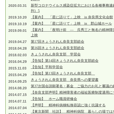
2020.03.31
新型コロナウイルス感染症拡大における各種事務連
列）5
2019.10.20
【案内】 「星に語りて」上映 in 奈良県文化会館
【案内】 「星に語りて」上映 in 郡山城ホール
2019.10.19
【案内】 「夜明け前 ― 呉秀三と無名の精神障害
2019.09.01
上映
2019.04.27
第17回きょうされん奈良支部総会
第16回きょうされん奈良支部総会
2018.04.28
きょうされん奈良支部 学習会
2018.02.03
【告知】第14回きょうされん奈良支部総会
2016.04.29
【告知】平和学習会
2015.11.03
【告知】第13回きょうされん奈良支部
2015.04.29
きょうされん奈良支部 奈良県への要望書
2014.09.25
第37次国会請願署名・募金 ご協力のお礼と審議の
2014.08.20
【奈良支部声明】精神障害者の福祉医療制度適用に
2014.07.15
【告知】 ホーム職員研修会
2014.07.11
【声明】 精神科病棟転換容認に強く抗議する
2014.07.04
【東京新聞 社説】 精神科病院 暮らしの場では