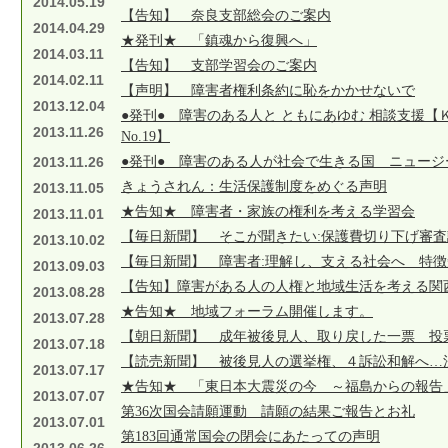
2014.05.19
【告知】 奈良支部総会のご案内
2014.04.29
★発刊★ 「鎮魂から復興へ」
2014.03.11
【告知】 支部学習会のご案内
2014.02.11
【声明】 障害者権利条約に恥をかかせないで
2013.12.04
●発刊● 障害のある人と ともにあゆむ 相談支援【
2013.11.26
No.19】
2013.11.26
●発刊● 障害のある人が社会で生きる国 ニュージ
きょうされん：生活保護制度をめぐる声明
2013.11.05
★告知★ 障害者・家族の権利を考える学習会
2013.11.01
【毎日新聞】 そこが聞きたい:保護費切り下げ審査
2013.10.02
【毎日新聞】 障害者:理解し、支える社会へ 特
2013.09.03
【告知】障害がある人の人権と地域生活を考える関
2013.08.28
★告知★ 地域フォーラム開催します。
2013.07.28
【朝日新聞】 成年被後見人、取り戻した一票 投
2013.07.18
【読売新聞】 被後見人の選挙権、４訴訟和解へ…
2013.07.17
★告知★ 「東日本大震災の今 ～福島からの報告
2013.07.07
第36次国会請願運動 請願の結果ご報告とお礼
2013.07.01
第183回通常国会の閉会にあたっての声明