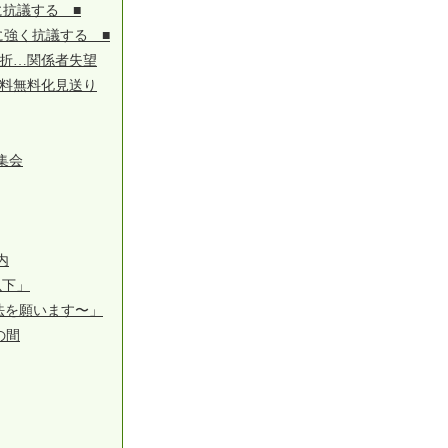
抗議する ■
に強く抗議する ■
挫折…関係者失望
用料無料化見送り
集会
内
以下」
法を願います〜」
の間