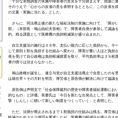
「十分な実態調査の実施や障害者の意見を十分踏まえず、拙速に
そのうえで「心からの反省の意を表明するとともに、この反省を
の立案・実施に当たる」とした。
さらに、同法廃止後の新たな福祉法制の実施に向けて、「障がい
部」（本部長・鳩山由紀夫首相）で、障害者自身が参加して議論
約。残る課題として医療費の負担軽減策が盛り込まれた。
自立支援法の施行は０６年。支払い能力に応じた負担から、サー
じて原則１割を負担する仕組みへ変わり、障害が重い人ほど負担
発を受けて自公政権は負担軽減措置を取り、平均負担率は３％程
者の憤りは治まらなかった。
鳩山政権が誕生し、連立与党が自立支援法廃止で合意したのを受
は就任早々その方針を明言。厚労省と原告側が解決に向けて協議
お
原告側は声明文で「社会保障裁判の歴史や障害者福祉運動におい
送
的なもの」と評価。長妻氏は「今日を新たな出発点として、障害
せ
摯（しんし）に聴いて新しい制度をつくっていく」と表明した。
よ
ざ
ただ、法律が廃止されるまで１割負担の仕組みは残る。厚労省は
買
軽減のため３００億円を要求したが、医療費の軽減分が盛り込ま