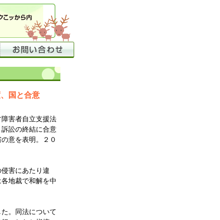
度、国と合意
障害者自立支援法
、訴訟の終結に合意
省の意を表明。２０
の侵害にあたり違
は各地裁で和解を中
た。同法について