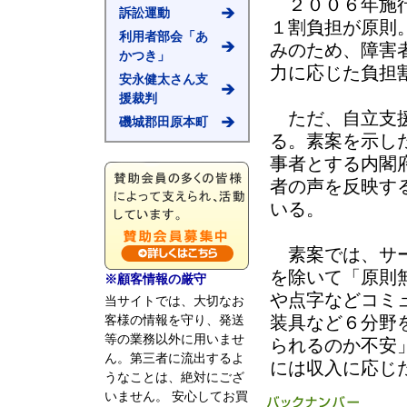
２００６年施行
訴訟運動
１割負担が原則
利用者部会「あ
みのため、障害
かつき」
力に応じた負担
安永健太さん支
援裁判
ただ、自立支援
磯城郡田原本町
る。素案を示し
事者とする内閣
者の声を反映す
いる。
素案では、サー
を除いて「原則
※顧客情報の厳守
や点字などコミ
当サイトでは、大切なお
装具など６分野
客様の情報を守り、発送
等の業務以外に用いませ
られるのか不安
ん。第三者に流出するよ
には収入に応じ
うなことは、絶対にござ
いません。 安心してお買