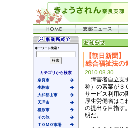
キーワード検索：
【朝日新聞】
総合福祉法の
2010.08.30
カテゴリから検索
障害者自立支援
奈良市
称）の素案が３
生駒市
サービス利用の
大和郡山市
厚生労働省はこ
天理市
の提出を目指す
橿原市
明だ。
その他
ＴＯＭＯ市場