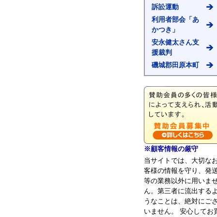
訴訟運動
利用者部会「あ
かつき」
安永健太さん支
援裁判
磯城郡田原本町
※顧客情報の厳守
当サイトでは、大切な
客様の情報を守り、発
等の業務以外に用いま
ん。第三者に流出する
うなことは、絶対にご
いません。 安心してお