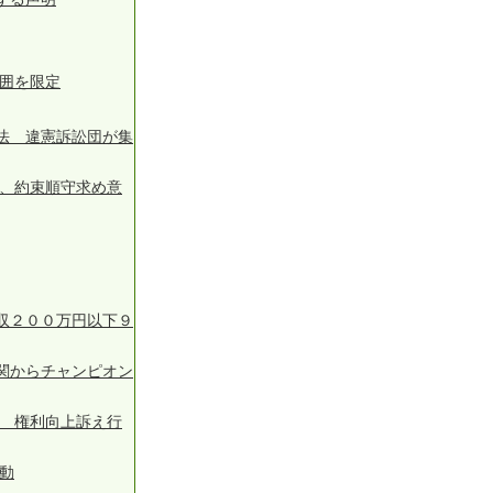
範囲を限定
法 違憲訴訟団が集
告、約束順守求め意
収２００万円以下９
関からチャンピオン
を 権利向上訴え行
行動