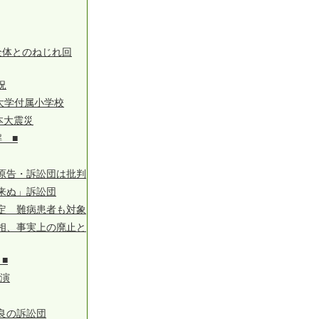
全体とのねじれ回
況
育大学付属小学校
本大震災
 ■
原告・訴訟団は批判
来ぬ」訴訟団
定 難病患者も対象
相、事実上の廃止と
■
出演
良の訴訟団