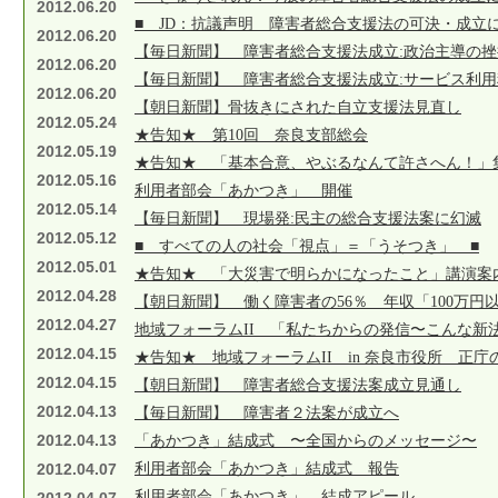
2012.06.20
■ JD：抗議声明 障害者総合支援法の可決・成立
2012.06.20
【毎日新聞】 障害者総合支援法成立:政治主導の
2012.06.20
【毎日新聞】 障害者総合支援法成立:サービス利
2012.06.20
【朝日新聞】骨抜きにされた自立支援法見直し
2012.05.24
★告知★ 第10回 奈良支部総会
2012.05.19
★告知★ 「基本合意、やぶるなんて許さへん！」
2012.05.16
利用者部会「あかつき」 開催
2012.05.14
【毎日新聞】 現場発:民主の総合支援法案に幻滅
2012.05.12
■ すべての人の社会「視点」＝「うそつき」 ■
2012.05.01
★告知★ 「大災害で明らかになったこと」講演案
2012.04.28
【朝日新聞】 働く障害者の56％ 年収「100万円
2012.04.27
地域フォーラムII 「私たちからの発信〜こんな新
2012.04.15
★告知★ 地域フォーラムII in 奈良市役所 正庁
2012.04.15
【朝日新聞】 障害者総合支援法案成立見通し
2012.04.13
【毎日新聞】 障害者２法案が成立へ
2012.04.13
「あかつき」結成式 〜全国からのメッセージ〜
2012.04.07
利用者部会「あかつき」結成式 報告
利用者部会「あかつき」 結成アピール