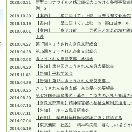
2020.03.31
新型コロナウイルス感染症拡大における各種事務連
列）5
2019.10.20
【案内】 「星に語りて」上映 in 奈良県文化会館
【案内】 「星に語りて」上映 in 郡山城ホール
2019.10.19
【案内】 「夜明け前 ― 呉秀三と無名の精神障害
2019.09.01
上映
2019.04.27
第17回きょうされん奈良支部総会
第16回きょうされん奈良支部総会
2018.04.28
きょうされん奈良支部 学習会
2018.02.03
【告知】第14回きょうされん奈良支部総会
2016.04.29
【告知】平和学習会
2015.11.03
【告知】第13回きょうされん奈良支部
2015.04.29
きょうされん奈良支部 奈良県への要望書
2014.09.25
第37次国会請願署名・募金 ご協力のお礼と審議の
2014.08.20
【奈良支部声明】精神障害者の福祉医療制度適用に
2014.07.15
【告知】 ホーム職員研修会
2014.07.11
【声明】 精神科病棟転換容認に強く抗議する
2014.07.04
【東京新聞 社説】 精神科病院 暮らしの場では
2014.05.19