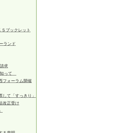
ＫＳブックレット
ーランド
請求
徴知って
西フォーラム開催
票して「すっきり」
法改正受け
」
する声明