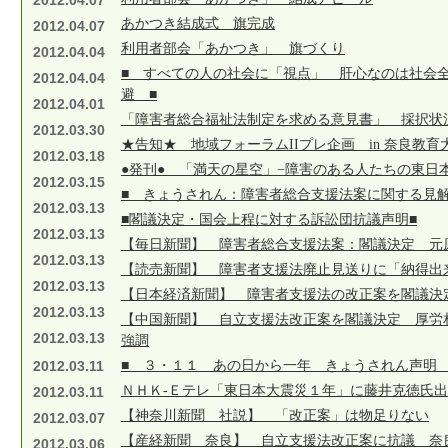
2012.04.07
あかつき結成式 旗完成
2012.04.07
利用者部会「あかつき」 旗づくり
2012.04.04
■ すべての人の社会に「視点」 肝心なのは社会
2012.04.04
避 ■
2012.04.01
「障害者総合福祉法制定を求める意見書」 採択状
2012.03.30
★告知★ 地域フォーラムIIプレ企画 in 奈良教
2012.03.18
●発刊● 「満天の星空」−障害のある人たちの東日
2012.03.15
■ きょうされん：障害者総合支援法案に関する見解
2012.03.13
■閣議決定・国会上程に対する訴訟団抗議声明■
2012.03.13
【毎日新聞】 障害者総合支援法案：閣議決定 元
2012.03.13
【読売新聞】 障害者支援法廃止見送りに「納得出
2012.03.13
【日本経済新聞】 障害者支援法の改正案を閣議決
2012.03.13
【中国新聞】 自立支援法改正案を閣議決定 厚労
2012.03.13
強調
2012.03.11
■ ３・１１ あの日から一年 きょうされん声明 
ＮＨＫ-Ｅテレ「東日本大震災１年」に藤井克徳氏
2012.03.11
【神奈川新聞 社説】 「改正案」は物足りない
2012.03.07
【産経新聞 奈良】 自立支援法改正案に抗議 奈
2012.03.06