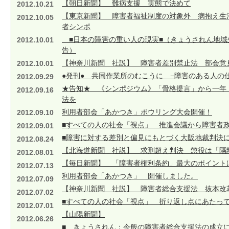
【朝日新聞】 難病支援 実態で決めて
2012.10.21
【東京新聞】 障害者福祉制度の対象外 病抱え生
2012.10.05
者シンポ
2012.10.01
■日本の障害の重い人の現実■（きょうされん地域
告）
2012.10.01
【神奈川新聞 社説】 障害者差別禁止法 部会意
●発刊● 共同作業所のむこうに −障害のある人の
2012.09.29
★告知★ 《シンポジウム》「骨格提言」から一年
2012.09.16
法を
2012.09.10
利用者部会「あかつき」ボウリング大会開催！
■すべての人の社会「視点」 推進会議から障害者政
2012.09.01
■障害に対する差別と偏見にもとづく大阪地裁判決に
2012.08.24
【北海道新聞 社説】 求刑超え判決 懲役は「隔
2012.08.01
【毎日新聞】 「障害者権利条約」最大のポイント
2012.07.13
利用者部会「あかつき」 開催しました。
2012.07.09
【神奈川新聞 社説】 障害者総合支援法 抜本改
2012.07.02
■すべての人の社会「視点」 折り返し点にあたって
2012.07.01
【山陽新聞】
2012.06.26
■ きょうされん：今般の障害者総合支援法の成立に