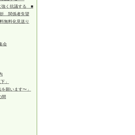
に強く抗議する ■
挫折…関係者失望
用料無料化見送り
集会
内
以下」
法を願います〜」
の間