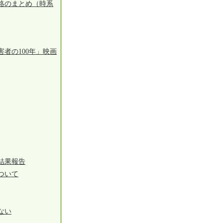
絡のまとめ（時系
者の100年」映画
結果報告
ついて
ない