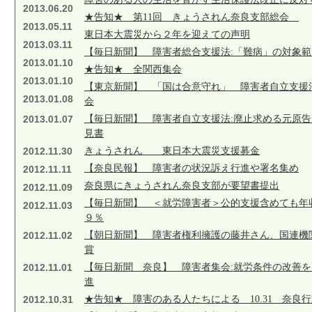
2013.06.20
★告知★ 第11回 きょうされん奈良支部総会
2013.05.11
東日本大震災から２年を迎えての声明
2013.03.11
【毎日新聞】 障害者総合支援法:「難病」の対象
2013.01.10
★告知★ 全関西集会
2013.01.10
【東京新聞】 「国は合意守れ」 障害者自立支援
2013.01.08
会
2013.01.07
【毎日新聞】 障害者自立支援法:廃止求める元原
見書
2012.11.30
きょうされん 東日本大震災支援募金
【奈良民報】 障害者の状況訴え行進や署名集め
2012.11.11
奈良県にきょうされん奈良支部が要望書提出
2012.11.09
【毎日新聞】 ＜就労障害者＞公的支援含めても年
2012.11.03
９％
2012.11.02
【朝日新聞】 障害者権利擁護の藤井さん、国連機
賞
2012.11.01
【毎日新聞 奈良】 障害者集会:就労条件の改善
進
2012.10.31
★告知★ 障害のある人たちによる 10.31 奈良