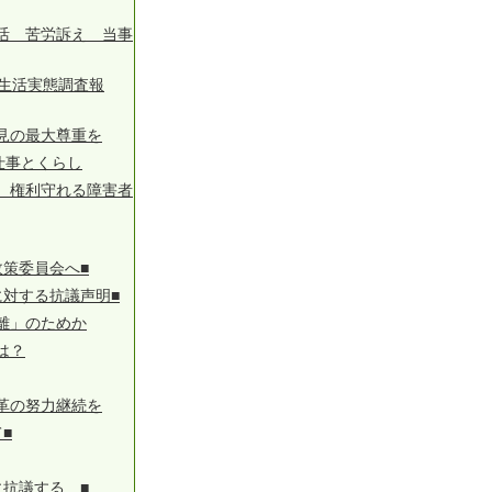
活 苦労訴え 当事
生活実態調査報
見の最大尊重を
仕事とくらし
 権利守れる障害者
策委員会へ■
対する抗議声明■
離」のためか
は？
革の努力継続を
■
抗議する ■