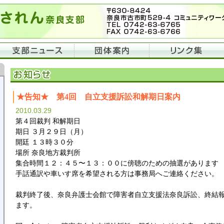
★告知★ 第4回 自立支援訴訟和解期日案内
2010.03.29
第４回裁判 和解期日
期日 ３月２９日（月）
開廷 １３時３０分
場所 奈良地方裁判所
集合時間１２：４５〜１３：００に傍聴のための抽選があります
手話通訳や車いす席を希望される方は事務局へご連絡ください。
裁判終了後、奈良弁護士会館で障害者自立支援法奈良訴訟、終結
ます。