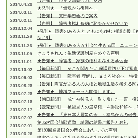
【告知】 奈良支部総会のご案内
2014.04.29
★発刊★ 「鎮魂から復興へ」
2014.03.11
【告知】 支部学習会のご案内
2014.02.11
【声明】 障害者権利条約に恥をかかせないで
2013.12.04
●発刊● 障害のある人と ともにあゆむ 相談支援【
2013.11.26
No.19】
2013.11.26
●発刊● 障害のある人が社会で生きる国 ニュージ
きょうされん：生活保護制度をめぐる声明
2013.11.05
★告知★ 障害者・家族の権利を考える学習会
2013.11.01
【毎日新聞】 そこが聞きたい:保護費切り下げ審査
2013.10.02
【毎日新聞】 障害者:理解し、支える社会へ 特
2013.09.03
【告知】障害がある人の人権と地域生活を考える関
2013.08.28
★告知★ 地域フォーラム開催します。
2013.07.28
【朝日新聞】 成年被後見人、取り戻した一票 投
2013.07.18
【読売新聞】 被後見人の選挙権、４訴訟和解へ…
2013.07.17
★告知★ 「東日本大震災の今 ～福島からの報告
2013.07.07
第36次国会請願運動 請願の結果ご報告とお礼
2013.07.01
第183回通常国会の閉会にあたっての声明
2013.06.26
障害のある人の生活を脅かす生活保護法改正に反対