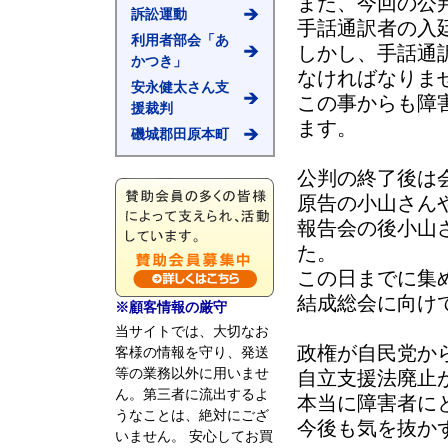
また、今回の公
訴訟運動
手話通訳者の入
利用者部会「あ
しかし、手話通
かつき」
なければなりま
安永健太さん支
この事からも障
援裁判
ます。
磯城郡田原本町
公判の終了後は
原告の小山さん
報告会の後小山
た。
この日までに集
結成総会に向け
※顧客情報の厳守
当サイトでは、大切なお
政権が自民党か
客様の情報を守り、発送
等の業務以外に用いませ
自立支援法廃止
ん。第三者に流出するよ
本当に障害者に
うなことは、絶対にござ
今後も気を抜か
いません。 安心してお買