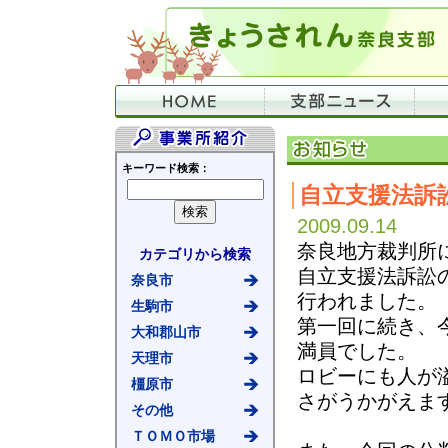
キーワード検索：
自立支援法訴
2009.09.14
奈良地方裁判所
カテゴリから検索
自立支援法訴訟
奈良市
行われました。
生駒市
第一回に続き、
大和郡山市
満員でした。
天理市
ロビーにも人が
橿原市
さがうかがえま
その他
ＴＯＭＯ市場