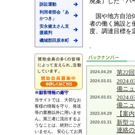
廃案）した「ハ
訴訟運動
利用者部会「あ
国や地方自治体
かつき」
者の働く施設と
安永健太さん支
度、調達目標を
援裁判
磯城郡田原本町
.
第22
2024.04.29
202
2024.03.01
備ニュ
※顧客情報の厳守
202
2024.03.01
当サイトでは、大切なお
備ニュ
客様の情報を守り、発送
等の業務以外に用いませ
【案内
2022.04.29
ん。第三者に流出するよ
新型コ
2020.03.31
うなことは、絶対にござ
連絡の
いません。 安心してお買