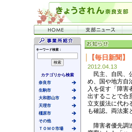
キーワード検索：
【毎日新聞】
2012.04.13
民主、自民、公
カテゴリから検索
め、国や地方自
奈良市
入を促す「障害
生駒市
出することで合
大和郡山市
立支援法に代わ
天理市
も確認。両法案
橿原市
その他
障害者優先調達
ＴＯＭＯ市場