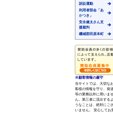
訴訟運動
利用者部会「あ
かつき」
安永健太さん支
援裁判
磯城郡田原本町
※顧客情報の厳守
当サイトでは、大切な
客様の情報を守り、発
等の業務以外に用いま
ん。第三者に流出する
うなことは、絶対にご
いません。 安心してお