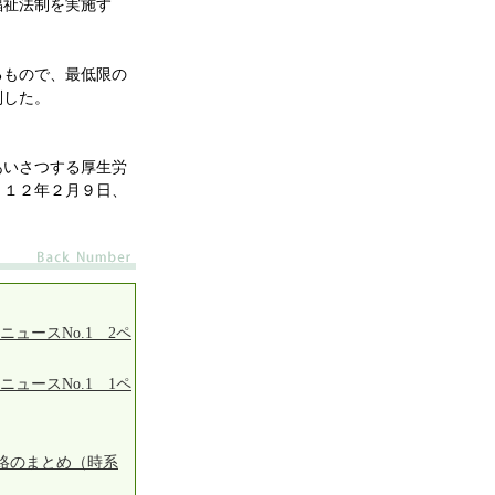
福祉法制を実施す
もので、最低限の
判した。
いさつする厚生労
０１２年２月９日、
ニュースNo.1 2ペ
ニュースNo.1 1ペ
絡のまとめ（時系