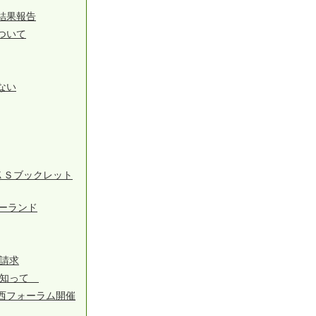
結果報告
ついて
ない
ＫＳブックレット
ーランド
請求
徴知って
西フォーラム開催