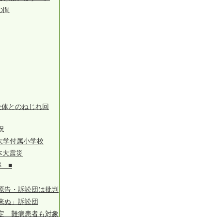
の間
全体とのねじれ回
況
育大学付属小学校
本大震災
 ■
原告・訴訟団は批判
来ぬ」訴訟団
定 難病患者も対象