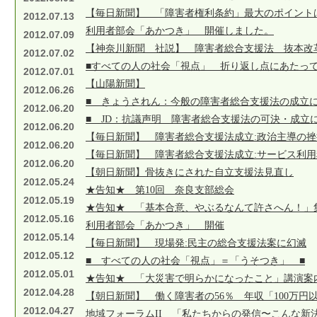
【毎日新聞】 「障害者権利条約」最大のポイント
2012.07.13
利用者部会「あかつき」 開催しました。
2012.07.09
【神奈川新聞 社説】 障害者総合支援法 抜本改
2012.07.02
■すべての人の社会「視点」 折り返し点にあたって
2012.07.01
【山陽新聞】
2012.06.26
■ きょうされん：今般の障害者総合支援法の成立に
2012.06.20
■ JD：抗議声明 障害者総合支援法の可決・成立
2012.06.20
【毎日新聞】 障害者総合支援法成立:政治主導の
2012.06.20
【毎日新聞】 障害者総合支援法成立:サービス利
2012.06.20
【朝日新聞】骨抜きにされた自立支援法見直し
2012.05.24
★告知★ 第10回 奈良支部総会
2012.05.19
★告知★ 「基本合意、やぶるなんて許さへん！」
2012.05.16
利用者部会「あかつき」 開催
2012.05.14
【毎日新聞】 現場発:民主の総合支援法案に幻滅
2012.05.12
■ すべての人の社会「視点」＝「うそつき」 ■
2012.05.01
★告知★ 「大災害で明らかになったこと」講演案
2012.04.28
【朝日新聞】 働く障害者の56％ 年収「100万円
2012.04.27
地域フォーラムII 「私たちからの発信〜こんな新