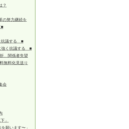
は？
革の努力継続を
■
抗議する ■
に強く抗議する ■
挫折…関係者失望
用料無料化見送り
集会
内
以下」
法を願います〜」