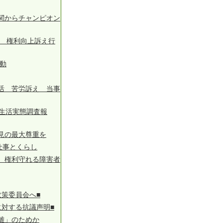
関からチャンピオン
を 権利向上訴え行
行動
活 苦労訴え 当事
生活実態調査報
見の最大尊重を
仕事とくらし
 権利守れる障害者
策委員会へ■
対する抗議声明■
離」のためか