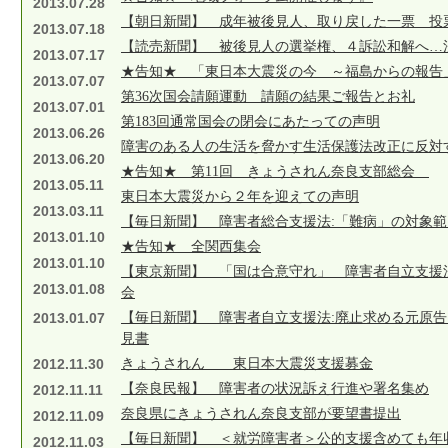
2013.07.28
【朝日新聞】 成年被後見人、取り戻した一票 投
2013.07.18
【読売新聞】 被後見人の選挙権、４訴訟和解へ…
2013.07.17
★告知★ 「東日本大震災の今 ～福島からの報告
2013.07.07
第36次国会請願運動 請願の結果ご報告とお礼
2013.07.01
第183回通常国会の閉会にあたっての声明
2013.06.26
障害のある人の生活を脅かす生活保護法改正に反対
2013.06.20
★告知★ 第11回 きょうされん奈良支部総会
2013.05.11
東日本大震災から２年を迎えての声明
2013.03.11
【毎日新聞】 障害者総合支援法:「難病」の対象
2013.01.10
★告知★ 全関西集会
2013.01.10
【東京新聞】 「国は合意守れ」 障害者自立支援
2013.01.08
会
2013.01.07
【毎日新聞】 障害者自立支援法:廃止求める元原
見書
2012.11.30
きょうされん 東日本大震災支援募金
【奈良民報】 障害者の状況訴え行進や署名集め
2012.11.11
奈良県にきょうされん奈良支部が要望書提出
2012.11.09
【毎日新聞】 ＜就労障害者＞公的支援含めても年
2012.11.03