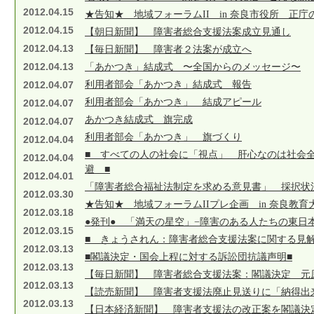
2012.04.15
★告知★ 地域フォーラムII in 奈良市役所 正庁
2012.04.15
【朝日新聞】 障害者総合支援法案成立見通し
2012.04.13
【毎日新聞】 障害者２法案が成立へ
2012.04.13
「あかつき」結成式 〜全国からのメッセージ〜
2012.04.07
利用者部会「あかつき」結成式 報告
利用者部会「あかつき」 結成アピール
2012.04.07
あかつき結成式 旗完成
2012.04.07
利用者部会「あかつき」 旗づくり
2012.04.04
■ すべての人の社会に「視点」 肝心なのは社会
2012.04.04
避 ■
2012.04.01
「障害者総合福祉法制定を求める意見書」 採択状
2012.03.30
★告知★ 地域フォーラムIIプレ企画 in 奈良教
2012.03.18
●発刊● 「満天の星空」−障害のある人たちの東日
2012.03.15
■ きょうされん：障害者総合支援法案に関する見解
2012.03.13
■閣議決定・国会上程に対する訴訟団抗議声明■
2012.03.13
【毎日新聞】 障害者総合支援法案：閣議決定 元
2012.03.13
【読売新聞】 障害者支援法廃止見送りに「納得出
2012.03.13
【日本経済新聞】 障害者支援法の改正案を閣議決