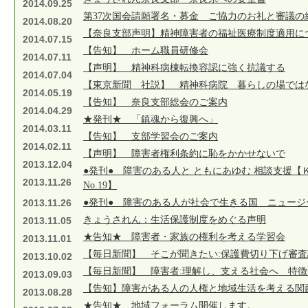
2014.09.25
第37次国会請願署名・募金 ご協力のお礼と審議の
2014.08.20
【奈良支部声明】精神障害者の福祉医療制度適用に
2014.07.15
【告知】 ホーム職員研修会
2014.07.11
【声明】 精神科病棟転換容認に強く抗議する
2014.07.04
【東京新聞 社説】 精神科病院 暮らしの場では
2014.05.19
【告知】 奈良支部総会のご案内
2014.04.29
★発刊★ 「鎮魂から復興へ」
2014.03.11
【告知】 支部学習会のご案内
2014.02.11
【声明】 障害者権利条約に恥をかかせないで
2013.12.04
●発刊● 障害のある人と ともにあゆむ 相談支援【
2013.11.26
No.19】
2013.11.26
●発刊● 障害のある人が社会で生きる国 ニュージ
きょうされん：生活保護制度をめぐる声明
2013.11.05
★告知★ 障害者・家族の権利を考える学習会
2013.11.01
【毎日新聞】 そこが聞きたい:保護費切り下げ審査
2013.10.02
【毎日新聞】 障害者:理解し、支える社会へ 特
2013.09.03
【告知】障害がある人の人権と地域生活を考える関
2013.08.28
★告知★ 地域フォーラム開催します。