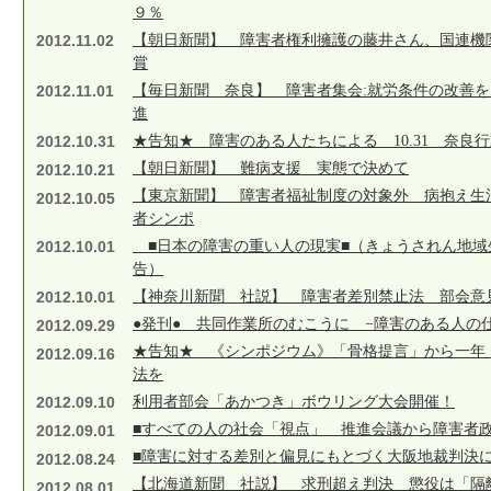
９％
2012.11.02
【朝日新聞】 障害者権利擁護の藤井さん、国連機
賞
2012.11.01
【毎日新聞 奈良】 障害者集会:就労条件の改善
進
2012.10.31
★告知★ 障害のある人たちによる 10.31 奈良
【朝日新聞】 難病支援 実態で決めて
2012.10.21
【東京新聞】 障害者福祉制度の対象外 病抱え生
2012.10.05
者シンポ
2012.10.01
■日本の障害の重い人の現実■（きょうされん地域
告）
2012.10.01
【神奈川新聞 社説】 障害者差別禁止法 部会意
●発刊● 共同作業所のむこうに −障害のある人の
2012.09.29
★告知★ 《シンポジウム》「骨格提言」から一年
2012.09.16
法を
2012.09.10
利用者部会「あかつき」ボウリング大会開催！
■すべての人の社会「視点」 推進会議から障害者政
2012.09.01
■障害に対する差別と偏見にもとづく大阪地裁判決に
2012.08.24
【北海道新聞 社説】 求刑超え判決 懲役は「隔
2012.08.01