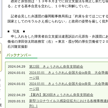
政府と原告団は「１３年８月までに自立支援法を廃止し新たな
る」とする基本合意を交わし、１０年に和解していた。
記者会見した弁護団の藤岡毅事務局長は「約束を全てほごにする
国家としてのモラルさえ感じられない」と政府の姿勢を厳しく批
■ 写真 ■
申し入れをした障害者自立支援法違憲訴訟の元原告・弁護団にあ
働省の津田弥太郎政務官（右）＝東京・霞が関の厚生労働省で２
石川隆宣撮影
2024.04.29
第22回 きょうされん奈良支部総会
2024.03.01
2024.03.01 きょうされん全国大会in奈良 大会準備
ージ目
お
2024.03.01
2024.03.01 きょうされん全国大会in奈良 大会準備
送
ージ目
せ
2022.04.29
【案内】第20回きょうされん奈良支部総会
よ
ざ
新型コロナウイルス感染症拡大における各種事務連
2020.03.31
買
列）1