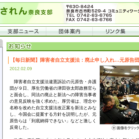
【毎日新聞】障害者自立支援法：廃止申し入れ…元原告
2012.02.09
障害者自立支援法違憲訴訟の元原告・弁護
団が９日、厚生労働省の津田弥太郎政務官ら
と面会し、同法の廃止と新法への障害当事者
の意見反映を強く求めた。厚労省は、理念や
名称を改めた自立支援法改正案を新法とみな
し、今国会に提案する方針を説明したが、元
原告らは「到底納得できない」などと激しく
反発した。