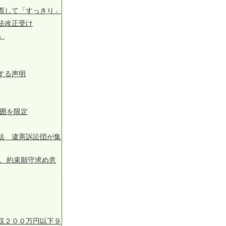
票して「すっきり」
法改正受け
」
する声明
範囲を限定
法 違憲訴訟団が集
告、約束順守求め意
収２００万円以下９