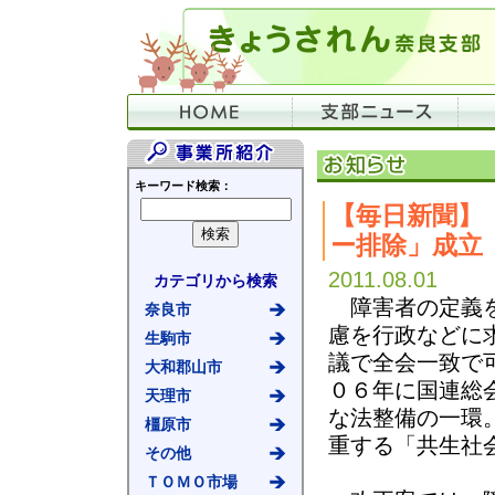
キーワード検索：
【毎日新聞】
ー排除」成立
2011.08.01
カテゴリから検索
障害者の定義を
奈良市
慮を行政などに
生駒市
議で全会一致で
大和郡山市
０６年に国連総
天理市
な法整備の一環
橿原市
重する「共生社
その他
ＴＯＭＯ市場