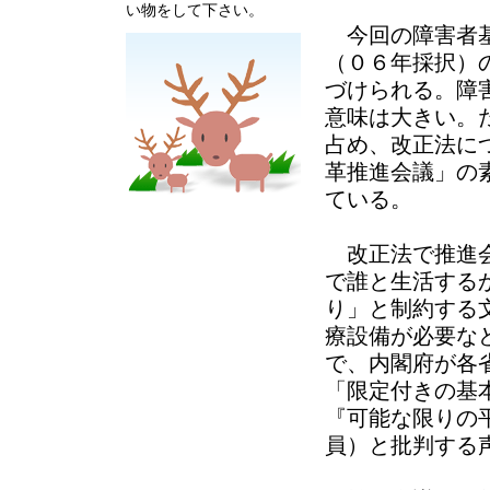
い物をして下さい。
今回の障害者基
（０６年採択）
づけられる。障
意味は大きい。
占め、改正法に
革推進会議」の
ている。
改正法で推進会
で誰と生活する
り」と制約する
療設備が必要な
で、内閣府が各
「限定付きの基
『可能な限りの
員）と批判する