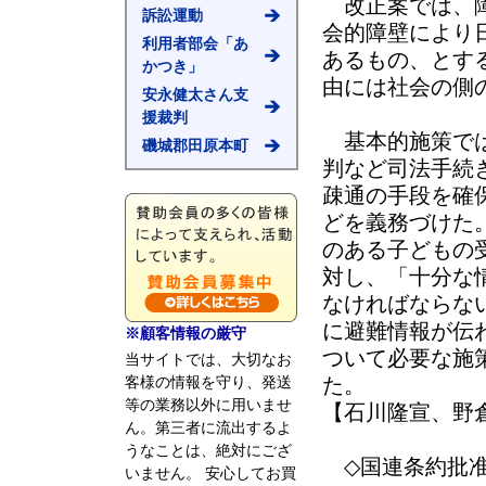
改正案では、障
訴訟運動
会的障壁により
利用者部会「あ
あるもの、とす
かつき」
由には社会の側
安永健太さん支
援裁判
基本的施策では
磯城郡田原本町
判など司法手続
疎通の手段を確
どを義務づけた
のある子どもの
対し、「十分な
なければならな
に避難情報が伝
※顧客情報の厳守
ついて必要な施
当サイトでは、大切なお
客様の情報を守り、発送
等の業務以外に用いませ
【石川隆宣、野
ん。第三者に流出するよ
うなことは、絶対にござ
◇国連条約批准
いません。 安心してお買