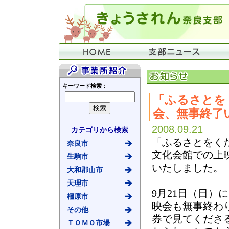
キーワード検索：
「ふるさとを
会、無事終了
2008.09.21
カテゴリから検索
「ふるさとをく
奈良市
文化会館での上
生駒市
いたしました。
大和郡山市
天理市
9月21日（日）
橿原市
映会も無事終わ
その他
券で見てくださ
ＴＯＭＯ市場