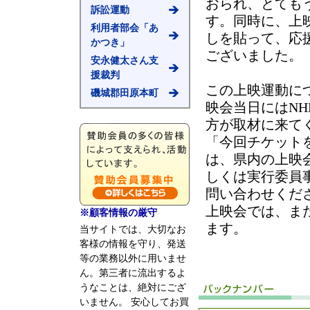
おられ、とても
訴訟運動
す。同時に、上
利用者部会「あ
しを貼って、応
かつき」
ございました。
安永健太さん支
援裁判
この上映運動に
磯城郡田原本町
映会当日にはN
方が取材に来て
「今回チケット
は、県内の上映
しくは実行委員
問い合わせくだ
上映会では、ま
※顧客情報の厳守
ます。
当サイトでは、大切なお
客様の情報を守り、発送
等の業務以外に用いませ
ん。第三者に流出するよ
うなことは、絶対にござ
いません。 安心してお買